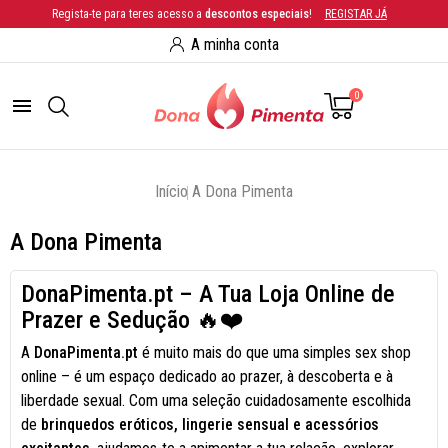
Regista-te para teres acesso a
descontos especiais
!
REGISTAR JÁ
A minha conta
0

Início
A Dona Pimenta
A Dona Pimenta
DonaPimenta.pt – A Tua Loja Online de
Prazer e Sedução
🔥❤️
A
DonaPimenta.pt
é muito mais do que uma simples sex shop
online – é um espaço dedicado ao prazer, à descoberta e à
liberdade sexual. Com uma seleção cuidadosamente escolhida
de
brinquedos eróticos, lingerie sensual e acessórios